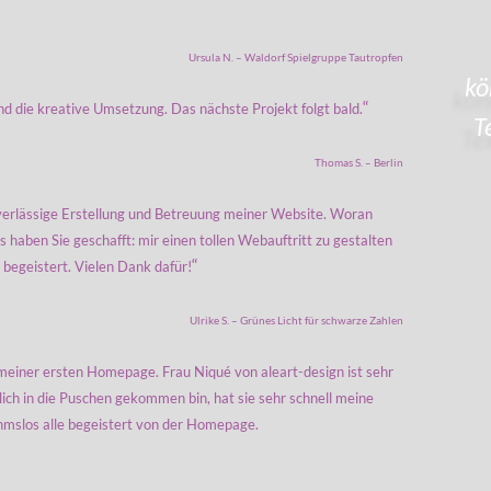
Ursula N. – Waldorf Spielgruppe Tautropfen
kö
“
d die kreative Umsetzung. Das nächste Projekt folgt bald.
T
Thomas S. – Berlin
verlässige Erstellung und Betreuung meiner Website. Woran
s haben Sie geschafft: mir einen tollen Webauftritt zu gestalten
“
st begeistert. Vielen Dank dafür!
Ulrike S. – Grünes Licht für schwarze Zahlen
 meiner ersten Homepage. Frau Niqué von aleart-design ist sehr
lich in die Puschen gekommen bin, hat sie sehr schnell meine
mslos alle begeistert von der Homepage.