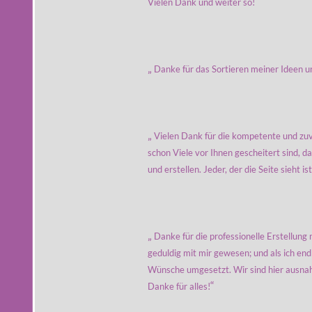
“
Vielen Dank und weiter so!
„
Danke für das Sortieren meiner Ideen un
„
Vielen Dank für die kompetente und zu
schon Viele vor Ihnen gescheitert sind, da
und erstellen. Jeder, der die Seite sieht i
„
Danke für die professionelle Erstellung
geduldig mit mir gewesen; und als ich end
Wünsche umgesetzt. Wir sind hier ausnah
“
Danke für alles!